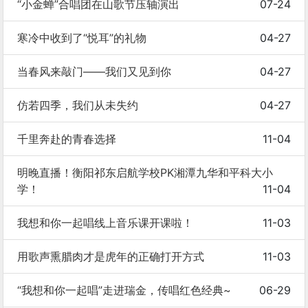
“小金蝉”合唱团在山歌节压轴演出
07-24
寒冷中收到了“悦耳”的礼物
04-27
当春风来敲门——我们又见到你
04-27
仿若四季，我们从未失约
04-27
千里奔赴的青春选择
11-04
明晚直播！衡阳祁东启航学校PK湘潭九华和平科大小
学！
11-04
我想和你一起唱线上音乐课开课啦！
11-03
用歌声熏腊肉才是虎年的正确打开方式
11-03
“我想和你一起唱”走进瑞金，传唱红色经典~
06-29