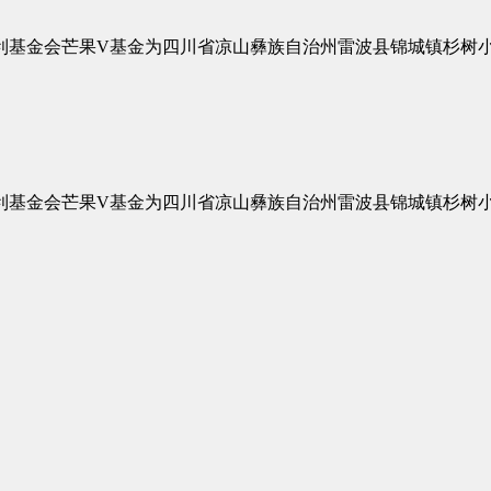
利基金会芒果V基金为四川省凉山彝族自治州雷波县锦城镇杉树小
利基金会芒果V基金为四川省凉山彝族自治州雷波县锦城镇杉树小