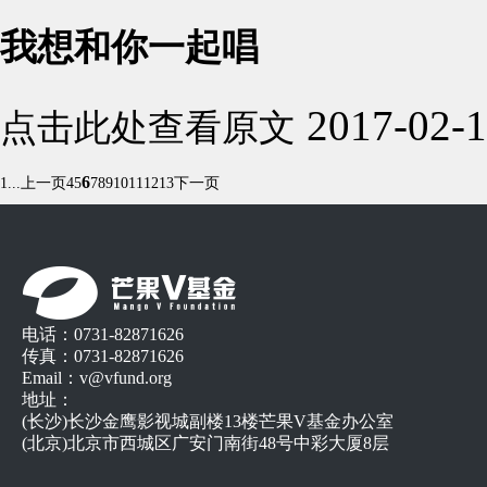
我想和你一起唱
2017-02-
点击此处查看原文
6
1...
上一页
4
5
7
8
9
10
11
12
13
下一页
电话：0731-82871626
传真：0731-82871626
Email：v@vfund.org
地址：
(长沙)长沙金鹰影视城副楼13楼芒果V基金办公室
(北京)北京市西城区广安门南街48号中彩大厦8层