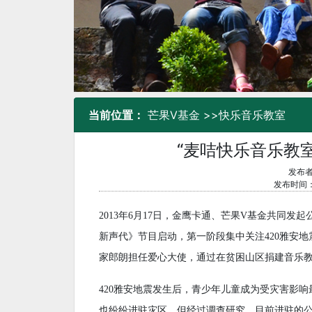
当前位置：
芒果V基金
>>
快乐音乐教室
“麦咭快乐音乐教
发布者
发布时间：2
2013年6月17日，金鹰卡通、芒果V基金共同发
新声代》节目启动，第一阶段集中关注420雅安
家郎朗担任爱心大使，通过在贫困山区捐建音乐
420雅安地震发生后，青少年儿童成为受灾害影
也纷纷进驻灾区，但经过调查研究，目前进驻的