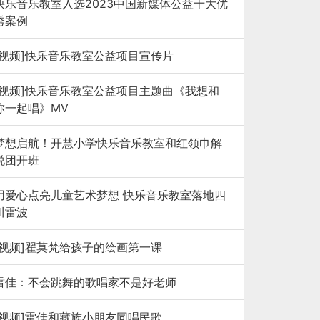
快乐音乐教室入选2023中国新媒体公益十大优
秀案例
[视频]快乐音乐教室公益项目宣传片
[视频]快乐音乐教室公益项目主题曲《我想和
你一起唱》MV
梦想启航！开慧小学快乐音乐教室和红领巾解
说团开班
用爱心点亮儿童艺术梦想 快乐音乐教室落地四
川雷波
[视频]翟莫梵给孩子的绘画第一课
雷佳：不会跳舞的歌唱家不是好老师
[视频]雷佳和藏族小朋友同唱民歌