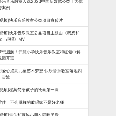
快乐音乐教室入选2023中国新媒体公益十大优
秀案例
[视频]快乐音乐教室公益项目宣传片
[视频]快乐音乐教室公益项目主题曲《我想和
你一起唱》MV
梦想启航！开慧小学快乐音乐教室和红领巾解
说团开班
用爱心点亮儿童艺术梦想 快乐音乐教室落地四
川雷波
[视频]翟莫梵给孩子的绘画第一课
雷佳：不会跳舞的歌唱家不是好老师
[视频]雷佳和藏族小朋友同唱民歌