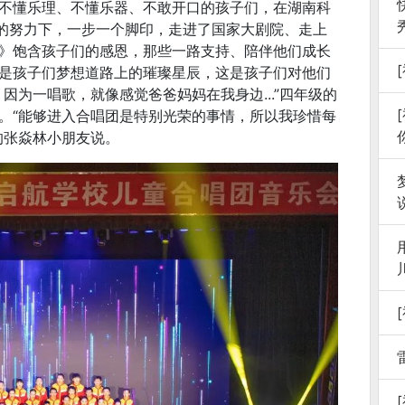
不懂乐理、不懂乐器、不敢开口的孩子们，在湖南科
己的努力下，一步一个脚印，走进了国家大剧院、走上
》饱含孩子们的感恩，那些一路支持、陪伴他们成长
是孩子们梦想道路上的璀璨星辰，这是孩子们对他们
因为一唱歌，就像感觉爸爸妈妈在我身边...”四年级的
。“能够进入合唱团是特别光荣的事情，所以我珍惜每
的张焱林小朋友说。