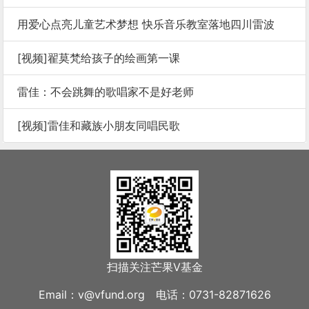
用爱心点亮儿童艺术梦想 快乐音乐教室落地四川雷波
[视频]翟莫梵给孩子的绘画第一课
雷佳：不会跳舞的歌唱家不是好老师
[视频]雷佳和藏族小朋友同唱民歌
扫描关注芒果V基金
Email：v@vfund.org 电话：0731-82871626