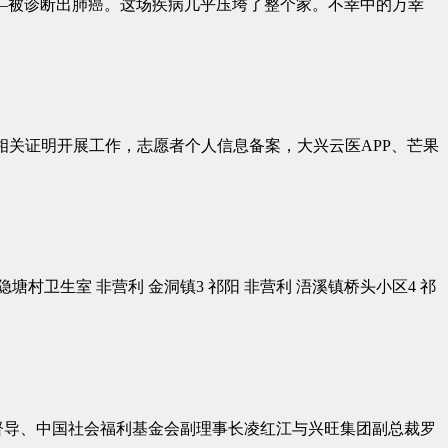
—被诊断出肺癌。这场疾病几乎压垮了整个家。不幸中的万幸
相关证明开展工作，志愿者个人信息备案，大兴云医APP、芒果
隐塘村卫生室 非营利 金洞镇3 祁阳 非营利 浯溪镇桥头小区4 祁
督导、中国社会福利基金会副理事长凌红江与兴旺集团副总裁罗