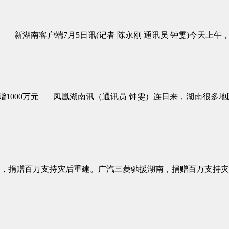
湖南客户端7月5日讯(记者 陈永刚 通讯员 钟雯)今天上午，
赠1000万元 凤凰湖南讯（通讯员 钟雯）连日来，湖南很多
，捐赠百万支持灾后重建。广汽三菱驰援湖南，捐赠百万支持灾后