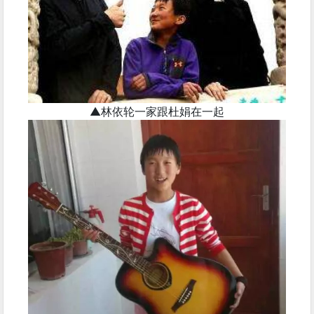
▲林依轮一家跟杜娟在一起