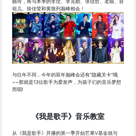
丽玲，将与本季的李玟、李克勤、张信哲、老狼、容
祖儿、徐佳莹和黄致列巅峰相会！
与往年不同，今年的双年巅峰会还有“隐藏关卡”哦
~~那就是13位歌手为爱发声，为孩子们的音乐梦想
而唱!
《我是歌手》音乐教室
从《我是歌手》开播的第一季开始芒果V基金就与