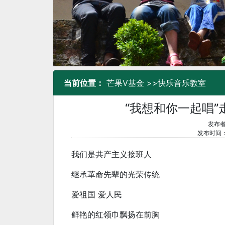
当前位置：
芒果V基金
>>
快乐音乐教室
“我想和你一起唱
发布者
发布时间：2
我们是共产主义接班人
继承革命先辈的光荣传统
爱祖国 爱人民
鲜艳的红领巾飘扬在前胸