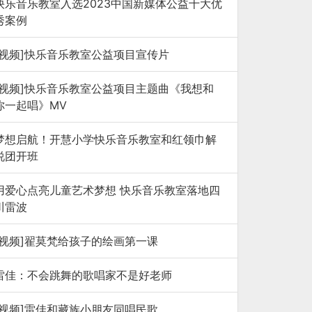
快乐音乐教室入选2023中国新媒体公益十大优
秀案例
[视频]快乐音乐教室公益项目宣传片
[视频]快乐音乐教室公益项目主题曲《我想和
你一起唱》MV
梦想启航！开慧小学快乐音乐教室和红领巾解
说团开班
用爱心点亮儿童艺术梦想 快乐音乐教室落地四
川雷波
[视频]翟莫梵给孩子的绘画第一课
雷佳：不会跳舞的歌唱家不是好老师
[视频]雷佳和藏族小朋友同唱民歌