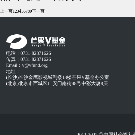
4
上一页
1
2
3
5
6
7
8
9
下一页
电话：0731-82871626
传真：0731-82871626
Email：v@vfund.org
地址：
(长沙)长沙金鹰影视城副楼13楼芒果V基金办公室
(北京)北京市西城区广安门南街48号中彩大厦8层
2011-2025 ◎中国社