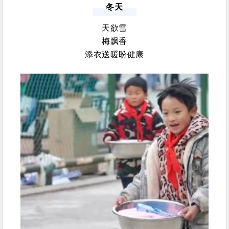
冬天
天欲雪
梅飘香
添衣送暖盼健康