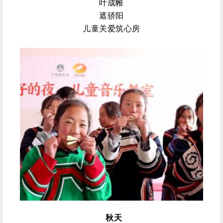
叶成帷
遮骄阳
儿童关爱筑心房
秋天