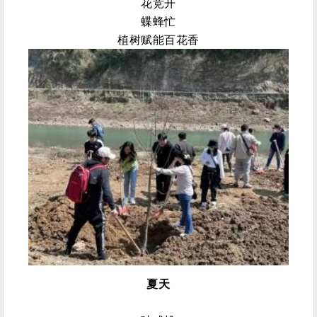
花竞开
蝶蜂忙
植树赋能百花香
夏天