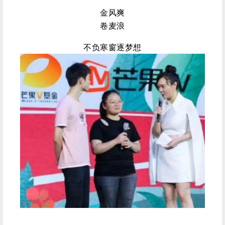
金风爽
卷麦浪
不负寒窗逐梦想